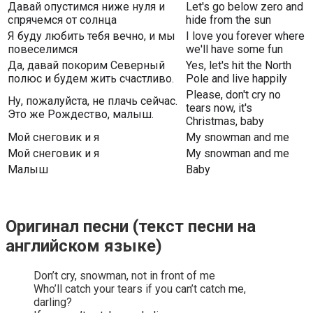
Давай опустимся ниже нуля и
Let's go below zero and
спрячемся от солнца
hide from the sun
Я буду любить тебя вечно, и мы
I love you forever where
повеселимся
we'll have some fun
Да, давай покорим Северный
Yes, let's hit the North
полюс и будем жить счастливо.
Pole and live happily
Please, don't cry no
Ну, пожалуйста, не плачь сейчас.
tears now, it's
Это же Рождество, малыш.
Christmas, baby
Мой снеговик и я
My snowman and me
Мой снеговик и я
My snowman and me
Малыш
Baby
Оригинал песни (текст песни на
английском языке)
Don’t cry, snowman, not in front of me
Who’ll catch your tears if you can’t catch me,
darling?