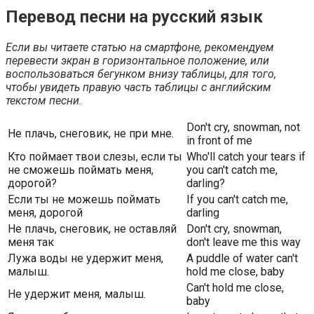
Перевод песни на русский язык
Если вы читаете статью на смартфоне, рекомендуем
перевести экран в горизонтальное положение, или
воспользоваться бегунком внизу таблицы, для того,
чтобы увидеть правую часть таблицы с английским
текстом песни.
Don't cry, snowman, not
Не плачь, снеговик, не при мне.
in front of me
Кто поймает твои слезы, если ты
Who'll catch your tears if
не сможешь поймать меня,
you can't catch me,
дорогой?
darling?
Если ты не можешь поймать
If you can't catch me,
меня, дорогой
darling
Не плачь, снеговик, не оставляй
Don't cry, snowman,
меня так
don't leave me this way
Лужа воды не удержит меня,
A puddle of water can't
малыш.
hold me close, baby
Can't hold me close,
Не удержит меня, малыш.
baby