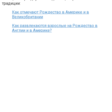
традиции:
Как отмечают Рождество в Америке и в
Великобритании
Как развлекаются взрослые на Рождество в
Англии и в Америке?
Snowman sia текст перевод, snowman сиа текст, песня
сноумен сиа, скачать перевод песни, текст и перевод
песни, текст песни перевод на русский язык, перевод
песен с английского на русский язык, песни на
английском языке с переводом, тексты песен на
английском языке с переводом, скачать английские песни
с переводом, английские песни про любовь с переводом,
английские песни с переводами слушать, скачать
английские песни с русским переводом, english перевод,
английские песни текст с переводом,
английский по песням, учим английский, новые
рождественские песни на английском 2023, новогодние
песни, песни на рождество