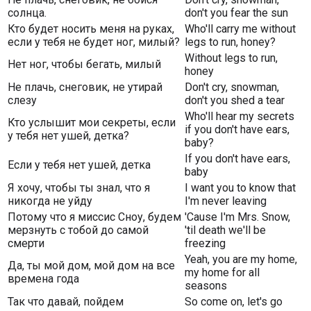
солнца.
don't you fear the sun
Кто будет носить меня на руках,
Who'll carry me without
если у тебя не будет ног, милый?
legs to run, honey?
Without legs to run,
Нет ног, чтобы бегать, милый
honey
Не плачь, снеговик, не утирай
Don't cry, snowman,
слезу
don't you shed a tear
Who'll hear my secrets
Кто услышит мои секреты, если
if you don't have ears,
у тебя нет ушей, детка?
baby?
If you don't have ears,
Если у тебя нет ушей, детка
baby
Я хочу, чтобы ты знал, что я
I want you to know that
никогда не уйду
I'm never leaving
Потому что я миссис Сноу, будем
'Cause I'm Mrs. Snow,
мерзнуть с тобой до самой
'til death we'll be
смерти
freezing
Yeah, you are my home,
Да, ты мой дом, мой дом на все
my home for all
времена года
seasons
Так что давай, пойдем
So come on, let's go