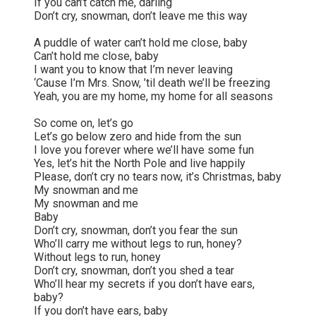
If you can’t catch me, darling
Don’t cry, snowman, don’t leave me this way
A puddle of water can’t hold me close, baby
Can’t hold me close, baby
I want you to know that I’m never leaving
‘Cause I’m Mrs. Snow, ’til death we’ll be freezing
Yeah, you are my home, my home for all seasons
So come on, let’s go
Let’s go below zero and hide from the sun
I love you forever where we’ll have some fun
Yes, let’s hit the North Pole and live happily
Please, don’t cry no tears now, it’s Christmas, baby
My snowman and me
My snowman and me
Baby
Don’t cry, snowman, don’t you fear the sun
Who’ll carry me without legs to run, honey?
Without legs to run, honey
Don’t cry, snowman, don’t you shed a tear
Who’ll hear my secrets if you don’t have ears,
baby?
If you don’t have ears, baby