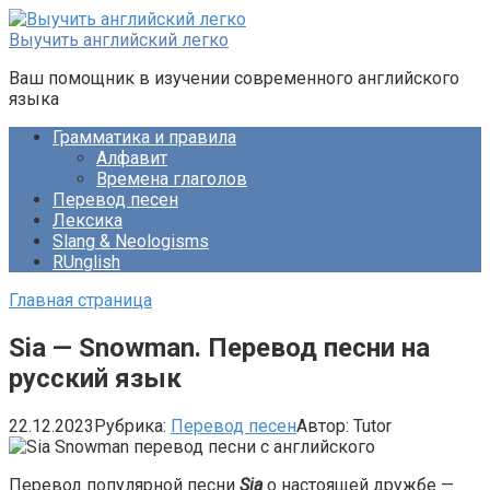
Перейти
к
Выучить английский легко
контенту
Ваш помощник в изучении современного английского
языка
Грамматика и правила
Алфавит
Времена глаголов
Перевод песен
Лексика
Slang & Neologisms
RUnglish
Главная страница
Sia — Snowman. Перевод песни на
русский язык
22.12.2023
Рубрика:
Перевод песен
Автор:
Tutor
Перевод популярной песни
Sia
о настоящей дружбе —