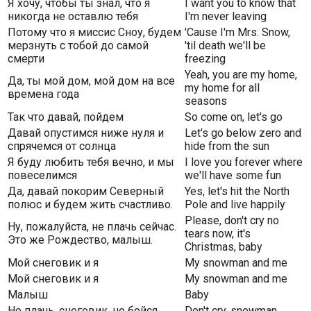
Я хочу, чтобы ты знал, что я
I want you to know that
никогда не оставлю тебя
I'm never leaving
Потому что я миссис Сноу, будем
'Cause I'm Mrs. Snow,
мерзнуть с тобой до самой
'til death we'll be
смерти
freezing
Yeah, you are my home,
Да, ты мой дом, мой дом на все
my home for all
времена года
seasons
Так что давай, пойдем
So come on, let's go
Давай опустимся ниже нуля и
Let's go below zero and
спрячемся от солнца
hide from the sun
Я буду любить тебя вечно, и мы
I love you forever where
повеселимся
we'll have some fun
Да, давай покорим Северный
Yes, let's hit the North
полюс и будем жить счастливо.
Pole and live happily
Please, don't cry no
Ну, пожалуйста, не плачь сейчас.
tears now, it's
Это же Рождество, малыш.
Christmas, baby
Мой снеговик и я
My snowman and me
Мой снеговик и я
My snowman and me
Малыш
Baby
Не плачь, снеговик, не бойся
Don't cry, snowman,