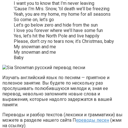
I want you to know that I’m never leaving
‘Cause I’m Mrs. Snow, ’til death we’ll be freezing
Yeah, you are my home, my home for all seasons
So come on, let’s go
Let’s go below zero and hide from the sun
I love you forever where we’ll have some fun
Yes, let’s hit the North Pole and live happily
Please, don’t cry no tears now, it’s Christmas, baby
My snowman and me
My snowman and me
Baby
Изучать английский язык по песням — приятное и
полезное занятие. Вы будете по нескольку раз
прослушивать полюбившуюся мелоди и, зная ее
перевод, невольно запомните новые слова и
выражения, которые надолго задержатся в вашей
памяти.
Переводы и разбор текстов (лексики и грамматики) вы
можете в разделе нашего сайта П
ереводы песен
(жми
на ссылку).