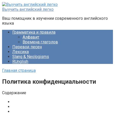
Перейти
к
Выучить английский легко
контенту
Ваш помощник в изучении современного английского
языка
Грамматика и правила
Алфавит
Времена глаголов
Перевод песен
Лексика
Slang & Neologisms
RUnglish
Главная страница
Политика конфиденциальности
Содержание