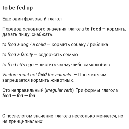
to be fed up
Еще один фразовый глагол.
Перевод основного значения глагола
to feed
— кормить,
давать пищу, снабжать.
to feed a dog / a child
— кормить собаку / ребенка
to feed a family
— содержать семью
to feed sb’s ego
— льстить чьему-либо самолюбию
Visitors must not
feed
the animals.
— Посетителям
запрещается кормить животных.
Это неправильный (
irregular verb
). Три формы глагола:
feed — fed — fed
C послелогом значение глагола несколько меняется, но
не принципиально: