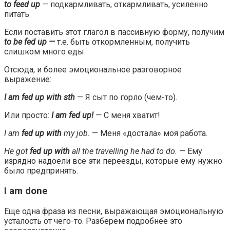
to feed up
— подкармливать, откармливать, усиленно
питать
Если поставить этот глагол в пассивную форму, получим
to be fed up —
т.е. быть откормленным, получить
слишком много еды
Отсюда, и более эмоциональное разговорное
выражение:
I am fed up with sth
— Я сыт по горло (чем-то).
Или просто:
I am fed up!
—
C меня хватит!
I am
fed up with
my job.
— Меня «достала» моя работа.
He
got
fed up with
all the travelling he had to do.
— Ему
изрядно надоели все эти переезды, которые ему нужно
было предпринять.
I am done
Еще одна фраза из песни, выражающая эмоциональную
усталость от чего-то. Разберем подробнее это