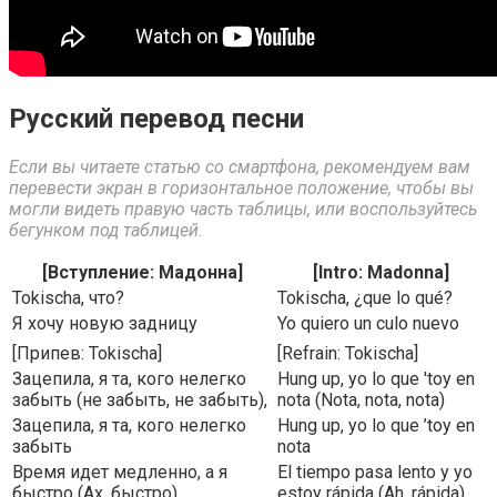
Русский перевод песни
Если вы читаете статью со смартфона, рекомендуем вам
перевести экран в горизонтальное положение, чтобы вы
могли видеть правую часть таблицы, или воспользуйтесь
бегунком под таблицей.
[Вступление: Мадонна]
[Intro: Madonna]
Tokischa, что?
Tokischa, ¿que lo qué?
Я хочу новую задницу
Yo quiero un culo nuevo
[Припев: Tokischa]
[Refrain: Tokischa]
Зацепила, я та, кого нелегко
Hung up, yo lo que 'toy en
забыть (не забыть, не забыть),
nota (Nota, nota, nota)
Зацепила, я та, кого нелегко
Hung up, yo lo que ’toy en
забыть
nota
Время идет медленно, а я
El tiempo pasa lento y yo
быстро (Ах, быстро)
estoy rápida (Ah, rápida)