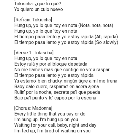
Tokischa, ¿que lo qué?
Yo quiero un culo nuevo
[Refrain: Tokischa]
Hung up, yo lo que ‘toy en nota (Nota, nota, nota)
Hung up, yo lo que ’toy en nota
El tiempo pasa lento y yo estoy rápida (Ah, rápida)
El tiempo pasa lento y yo estoy rápida (So slowly)
[Verse 1: Tokischa]
Hung up, yo lo que ‘toy en nota
Estoy rulá y por el bloque desatada
No me llames más que contigo no vo’ a raspar
El tiempo pasa lento y yo estoy rápida
Ya estamo’ bien chucky, ningún tigre a mí me frena
Baby dale cuero, raspamo’ en acera ajena
Rulin’ por la noche, secreta pa’l que pueda
Bajo pa’l punto y lo’ capeo por la escena
[Chorus: Madonna]
Every little thing that you say or do
I’m hung up, I’m hung up on you
Waiting for your call, baby, night and day
I’m fed up, I’m tired of waiting on you