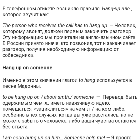
В телефонном этикете возникло правило:
Hang-up rule
,
которое звучит как:
The person who receives the call has to hang up.
— Человек,
которому звонят, должен первым закончить разговор.
Эту информацию мы прочитали на англо-язычном сайте.
В России принято иначе: кто позвонил, тот и заканчивает
разговор, получив необходимую информацию от
собеседника.
Hang up on someone
Именно в этом значении глагол
to hang
используется в
песне Мадонны.
to be hung up on / about smth./ someone
— Перевод: быть
одержимым чем-л.; иметь навязчивую идею;
помешаться, «зациклиться» на чём-л. / на ком-либо,
особенно в тех случаях, когда вы уже расстались, но не
можете забыть о человеке, либо ваши чувства остаются
без ответа
I am sooo hung up on him… Someone help me!
— Я просто