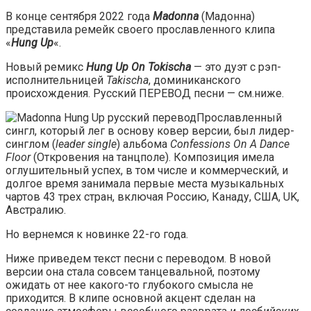
В конце сентября 2022 года
Madonna
(Мадонна)
представила ремейк своего прославленного клипа
«
Hung Up
«.
Новый ремикс
Hung Up On Tokischa
— это дуэт с рэп-
исполнительницей
Takischa
, доминиканского
происхождения. Русский ПЕРЕВОД песни — см.ниже.
Прославленный
сингл, который лег в основу ковер версии, был лидер-
синглом (
leader single
) альбома
Confessions On A Dance
Floor
(Откровения на танцполе). Композиция имела
оглушительный успех, в том числе и коммерческий, и
долгое время занимала первые места музыкальных
чартов 43 трех стран, включая Россию, Канаду, США, UK,
Австралию.
Но вернемся к новинке 22-го года.
Ниже приведем текст песни с переводом. В новой
версии она стала совсем танцевальной, поэтому
ожидать от нее какого-то глубокого смысла не
приходится. В клипе основной акцент сделан на