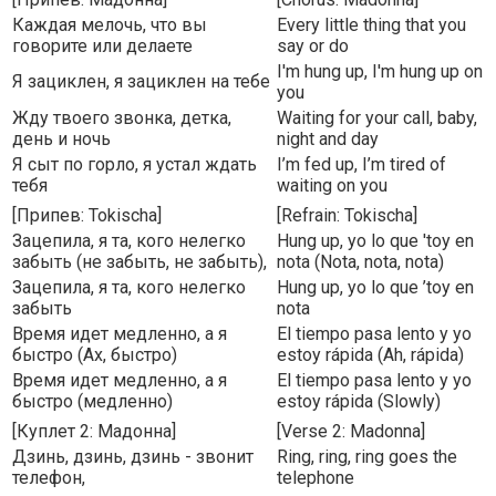
Каждая мелочь, что вы
Every little thing that you
говорите или делаете
say or do
I'm hung up, I'm hung up on
Я зациклен, я зациклен на тебе
you
Жду твоего звонка, детка,
Waiting for your call, baby,
день и ночь
night and day
Я сыт по горло, я устал ждать
I’m fed up, I’m tired of
тебя
waiting on you
[Припев: Tokischa]
[Refrain: Tokischa]
Зацепила, я та, кого нелегко
Hung up, yo lo que 'toy en
забыть (не забыть, не забыть),
nota (Nota, nota, nota)
Зацепила, я та, кого нелегко
Hung up, yo lo que ’toy en
забыть
nota
Время идет медленно, а я
El tiempo pasa lento y yo
быстро (Ах, быстро)
estoy rápida (Ah, rápida)
Время идет медленно, а я
El tiempo pasa lento y yo
быстро (медленно)
estoy rápida (Slowly)
[Куплет 2: Мадонна]
[Verse 2: Madonna]
Дзинь, дзинь, дзинь - звонит
Ring, ring, ring goes the
телефон,
telephone