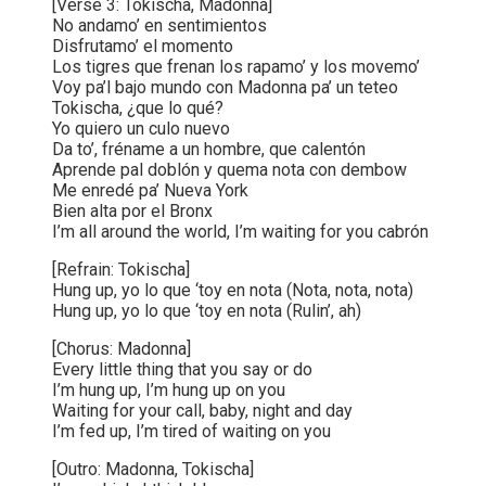
[Verse 3: Tokischa, Madonna]
No andamo’ en sentimientos
Disfrutamo’ el momento
Los tigres que frenan los rapamo’ y los movemo’
Voy pa’l bajo mundo con Madonna pa’ un teteo
Tokischa, ¿que lo qué?
Yo quiero un culo nuevo
Da to’, fréname a un hombre, que calentón
Aprende pal doblón y quema nota con dembow
Me enredé pa’ Nueva York
Bien alta por el Bronx
I’m all around the world, I’m waiting for you cabrón
[Refrain: Tokischa]
Hung up, yo lo que ‘toy en nota (Nota, nota, nota)
Hung up, yo lo que ‘toy en nota (Rulin’, ah)
[Chorus: Madonna]
Every little thing that you say or do
I’m hung up, I’m hung up on you
Waiting for your call, baby, night and day
I’m fed up, I’m tired of waiting on you
[Outro: Madonna, Tokischa]