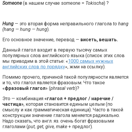
Someone
(в нашем случае someone =
Tokischa
) ?
Hung
— это вторая форма неправильного глагола
to hang
(hang — hung — hung
).
Его основное значение, перевод —
висеть, вешать.
Данный глагол входит в первую тысячу самых
популярных слов английского языка (список этих слов
мы приводим в этой статье: «
1000 самых нужных
английских слов по порядку
«, жми на ссылку).
Помимо прочего, причиной такой популярности является
и то, что глагол является фразовым. Что такое
«
фразовый глагол
» (
phrasal verb
)?
Это — комбинация
«глагол + предлог / наречие /
частица»
, которая становится единым целым (по
смыслу и как грамматическая единица). Часто в такой
конструкции значение глагола меняется радикально.
Надо сказать, что англ. яз. очень богат фразовыми
глаголами (
put, get, give, make
+ предлог).