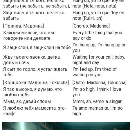
Зацепила, я та, кого нелегко
Hung up, yo lo que 'toy en
забыть (не забыть, не забыть),
nota (Nota, nota, nota)
Зацепила, я та, кого нелегко
Hung up, yo lo que 'toy en
забыть
nota (Rulin', ah)
[Припев: Мадонна]
[Chorus: Madonna]
Каждая мелочь, что вы
Every little thing that you
говорите или делаете
say or do
I'm hung up, I'm hung up on
Я зациклен, я зациклен на тебе
you
Жду твоего звонка, детка,
Waiting for your call, baby,
день и ночь
night and day
Я сыт по горло, я устал ждать
I'm fed up, I'm tired of
тебя
waiting on you
[Концовка: Мадонна, Tokischa]
[Outro: Madonna, Tokischa]
Я так высоко, я думаю, что
I'm so high, I think I love
люблю тебя
you
Ммм, ах, давай споем
Mmm, ah, vamo' a singar
Я люблю тебя мамасита, это -
Te amo mamasita, I'm so
кайф!
high