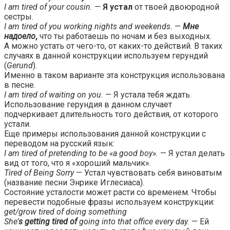
I am tired of your cousin. —
Я устал
от твоей двоюродной
сестры.
I am tired of you working nights and weekends.
—
Мне
надоело
,
что ты работаешь по ночам и без выходных.
А можно устать от чего-то, от каких-то действий. В таких
случаях в данной конструкции используем герундий
(
Gerund
).
Именно в таком варианте эта конструкция использована
в песне.
I am tired of waiting on you.
— Я устала тебя ждать.
Использование герундия в данном случает
подчеркивает длительность того действия, от которого
устали.
Еще примеры использования данной конструкции с
переводом на русский язык:
I am tired of pretending to be «a good boy».
— Я устал делать
вид от того, что я «хороший мальчик».
Tired of Being Sorry
— Устал чувствовать себя виноватым
(название песни Энрике Иглесиаса).
Состояние усталости может расти со временем. Чтобы
перевести подобные фразы используем конструкции:
get/grow tired of doing something
She’
s getting tired of
going into that office every day.
— Ей