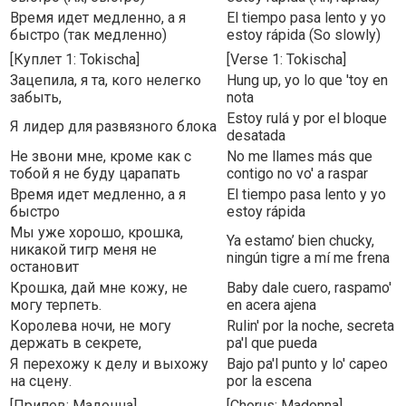
Время идет медленно, а я
El tiempo pasa lento y yo
быстро (так медленно)
estoy rápida (So slowly)
[Куплет 1: Tokischa]
[Verse 1: Tokischa]
Зацепила, я та, кого нелегко
Hung up, yo lo que 'toy en
забыть,
nota
Estoy rulá y por el bloque
Я лидер для развязного блока
desatada
Не звони мне, кроме как с
No me llames más que
тобой я не буду царапать
contigo no vo' a raspar
Время идет медленно, а я
El tiempo pasa lento y yo
быстро
estoy rápida
Мы уже хорошо, крошка,
Ya estamo’ bien chucky,
никакой тигр меня не
ningún tigre a mí me frena
остановит
Крошка, дай мне кожу, не
Baby dale cuero, raspamo'
могу терпеть.
en acera ajena
Королева ночи, не могу
Rulin' por la noche, secreta
держать в секрете,
pa'l que pueda
Я перехожу к делу и выхожу
Bajo pa'l punto y lo' capeo
на сцену.
por la escena
[Припев: Мадонна]
[Chorus: Madonna]