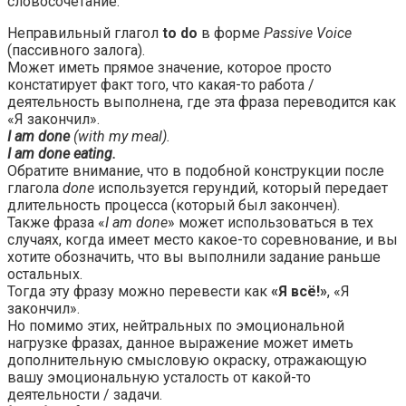
словосочетание.
Неправильный глагол
to do
в форме
Passive Voice
(пассивного залога).
Может иметь прямое значение, которое просто
констатирует факт того, что какая-то работа /
деятельность выполнена, где эта фраза переводится как
«Я закончил».
I am done
(with my meal).
I am done eating.
Обратите внимание, что в подобной конструкции после
глагола
done
используется герундий, который передает
длительность процесса (который был закончен).
Также фраза «
I am done
» может использоваться в тех
случаях, когда имеет место какое-то соревнование, и вы
хотите обозначить, что вы выполнили задание раньше
остальных.
Тогда эту фразу можно перевести как
«Я всё!»
, «Я
закончил».
Но помимо этих, нейтральных по эмоциональной
нагрузке фразах, данное выражение может иметь
дополнительную смысловую окраску, отражающую
вашу эмоциональную усталость от какой-то
деятельности / задачи.