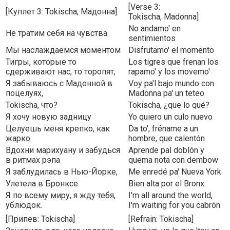
[Verse 3:
[Куплет 3: Tokischa, Мадонна]
Tokischa, Madonna]
No andamo' en
Не тратим себя на чувства
sentimientos
Мы наслаждаемся моментом
Disfrutamo' el momento
Тигры, которые то
Los tigres que frenan los
сдерживают нас, то торопят,
rapamo' y los movemo'
Я забываюсь с Мадонной в
Voy pa'l bajo mundo con
поцелуях,
Madonna pa' un teteo
Tokischa, что?
Tokischa, ¿que lo qué?
Я хочу новую задницу
Yo quiero un culo nuevo
Целуешь меня крепко, как
Da to', fréname a un
жарко.
hombre, que calentón
Вдохни марихуану и забудься
Aprende pal doblón y
в ритмах рэпа
quema nota con dembow
Я заблудилась в Нью-Йорке,
Me enredé pa' Nueva York
Улетела в Бронксе
Bien alta por el Bronx
Я по всему миру, я жду тебя,
I'm all around the world,
ублюдок.
I'm waiting for you cabrón
[Припев: Tokischa]
[Refrain: Tokischa]