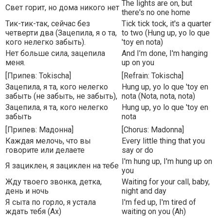
The lights are on, but
Свет горит, но дома никого нет
there's no one home
Тик-тик-так, сейчас без
Tick tick tock, it's a quarter
четверти два (Зацепила, я о та,
to two (Hung up, yo lo que
кого нелегко забыть).
'toy en nota)
Нет больше сила, зацепила
And I’m done, I'm hanging
меня.
up on you
[Припев: Tokischa]
[Refrain: Tokischa]
Зацепила, я та, кого нелегко
Hung up, yo lo que 'toy en
забыть (не забыть, не забыть),
nota (Nota, nota, nota)
Зацепила, я та, кого нелегко
Hung up, yo lo que 'toy en
забыть
nota
[Припев: Мадонна]
[Chorus: Madonna]
Каждая мелочь, что вы
Every little thing that you
говорите или делаете
say or do
I'm hung up, I'm hung up on
Я зациклен, я зациклен на тебе
you
Жду твоего звонка, детка,
Waiting for your call, baby,
день и ночь
night and day
Я сыта по горло, я устала
I'm fed up, I'm tired of
ждать тебя (Ах)
waiting on you (Ah)