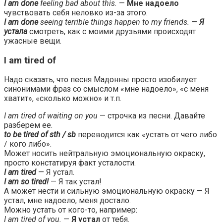
I am done
feeling bad about this.
—
Мне надоело
чувствовать себя неловко из-за этого.
I am done
seeing terrible things happen to my friends.
—
Я
устала
смотреть, как с моими друзьями происходят
ужасные вещи.
I am tired of
Надо сказать, что песня Мадонны просто изобилует
синонимами фраз со смыслом «мне надоело», «с меня
хватит», «сколько можно» и т.п.
I am tired of waiting on you
— строчка из песни. Давайте
разберем ее.
to be tired of sth / sb
переводится как «устать от чего либо
/ кого либо».
Может носить нейтральную эмоциональную окраску,
просто констатируя факт усталости.
I am tired
— Я устал.
I am so tired!
— Я так устал!
А может нести и сильную эмоциональную окраску — Я
устал, мне надоело, меня достало.
Можно устать от кого-то, например:
I am tired of you.
—
Я устал
от тебя.