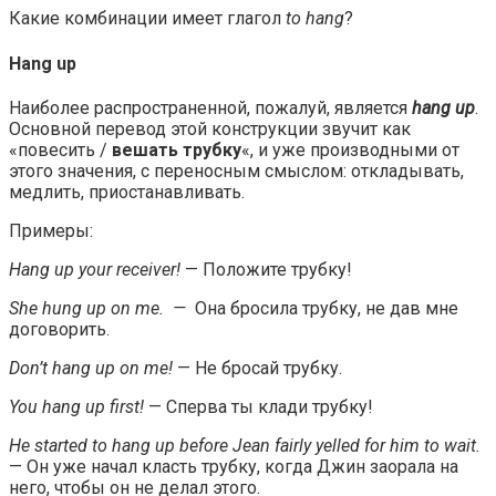
Какие комбинации имеет глагол
to hang
?
Hang up
Наиболее распространенной, пожалуй, является
hang up
.
Основной перевод этой конструкции звучит как
«повесить /
вешать трубку
«, и уже производными от
этого значения, с переносным смыслом: откладывать,
медлить, приостанавливать.
Примеры:
Hang up your receiver!
— Положите трубку!
She hung up on me. —
Она бросила трубку, не дав мне
договорить.
Don’t hang up on me!
— Не бросай трубку.
You hang up first!
— Сперва ты клади трубку!
He started to hang up before Jean fairly yelled for him to wait.
— Он уже начал класть трубку, когда Джин заорала на
него, чтобы он не делал этого.