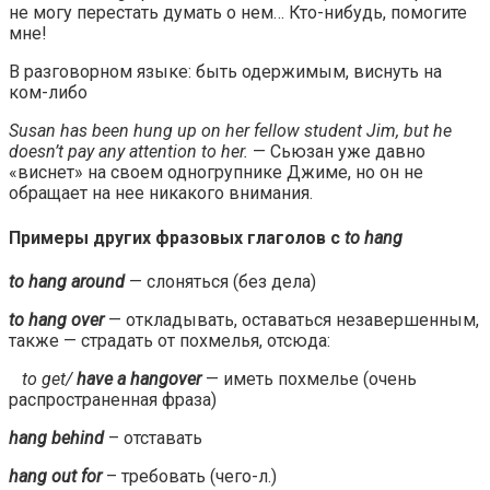
не могу перестать думать о нем… Кто-нибудь, помогите
мне!
В разговорном языке: быть одержимым, виснуть на
ком-либо
Susan has been hung up on her fellow student Jim, but he
doesn’t pay any attention to her.
— Сьюзан уже давно
«виснет» на своем одногрупнике Джиме, но он не
обращает на нее никакого внимания.
Примеры других фразовых глаголов с
to hang
to hang around
— слоняться (без дела)
to hang over
— откладывать, оставаться незавершенным,
также — страдать от похмелья, отсюда:
to get/
have a hangover
— иметь похмелье (очень
распространенная фраза)
hang behind
– отставать
hang out for
– требовать (чего-л.)