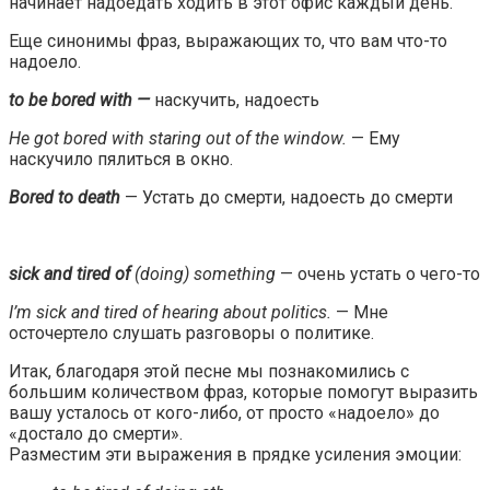
начинает надоедать ходить в этот офис каждый день.
Еще синонимы фраз, выражающих то, что вам что-то
надоело.
to be bored with —
наскучить, надоесть
He got bored with staring out of the window.
— Ему
наскучило пялиться в окно.
Bored to death
— Устать до смерти, надоесть до смерти
sick and tired of
(doing) something
— очень устать о чего-то
I’m sick and tired of hearing about politics.
— Мне
осточертело слушать разговоры о политике.
Итак, благодаря этой песне мы познакомились с
большим количеством фраз, которые помогут выразить
вашу усталось от кого-либо, от просто «надоело» до
«достало до смерти».
Разместим эти выражения в прядке усиления эмоции: