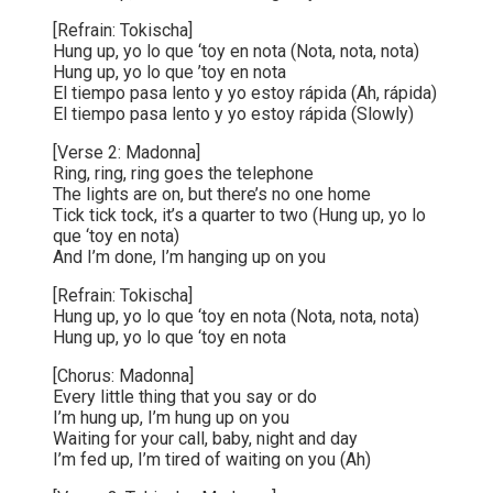
[Refrain: Tokischa]
Hung up, yo lo que ‘toy en nota (Nota, nota, nota)
Hung up, yo lo que ’toy en nota
El tiempo pasa lento y yo estoy rápida (Ah, rápida)
El tiempo pasa lento y yo estoy rápida (Slowly)
[Verse 2: Madonna]
Ring, ring, ring goes the telephone
The lights are on, but there’s no one home
Tick tick tock, it’s a quarter to two (Hung up, yo lo
que ‘toy en nota)
And I’m done, I’m hanging up on you
[Refrain: Tokischa]
Hung up, yo lo que ‘toy en nota (Nota, nota, nota)
Hung up, yo lo que ‘toy en nota
[Chorus: Madonna]
Every little thing that you say or do
I’m hung up, I’m hung up on you
Waiting for your call, baby, night and day
I’m fed up, I’m tired of waiting on you (Ah)