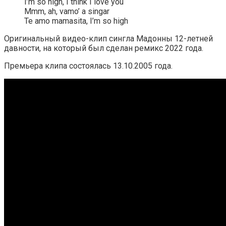
I’m so high, I think I love you
Mmm, ah, vamo’ a singar
Te amo mamasita, I’m so high
Оригинальный видео-клип сингла Мадонны 12-летней
давности, на который был сделан ремикс 2022 года.
Премьера клипа состоялась 13.10.2005 года.