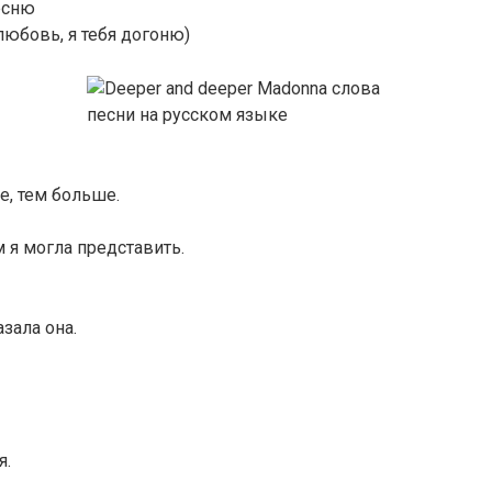
есню
юбовь, я тебя догоню)
е, тем больше.
м я могла представить.
зала она.
я.