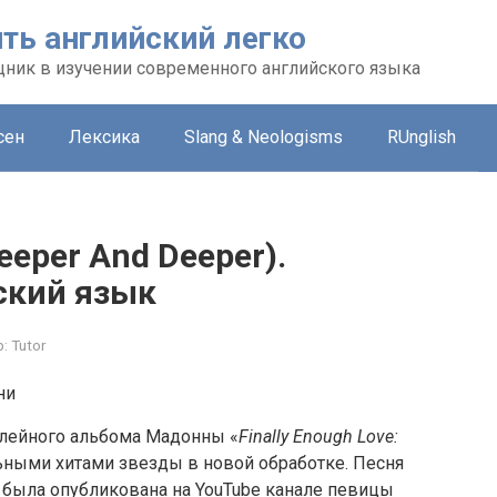
ть английский легко
ник в изучении современного английского языка
сен
Лексика
Slang & Neologisms
RUnglish
eeper And Deeper).
ский язык
:
Tutor
илейного альбома Мадонны «
Finally Enough Love:
ьными хитами звезды в новой обработке. Песня
) была опубликована на YouTube канале певицы