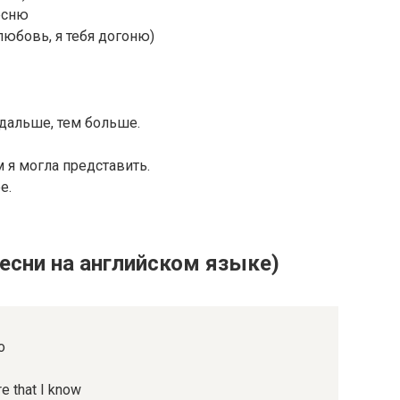
есню
юбовь, я тебя догоню)
дальше, тем больше.
м я могла представить.
е.
песни на английском языке)
o
e that I know