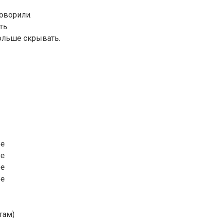
оворили.
ть.
больше скрывать.
ее
ее
ее
ее
там)