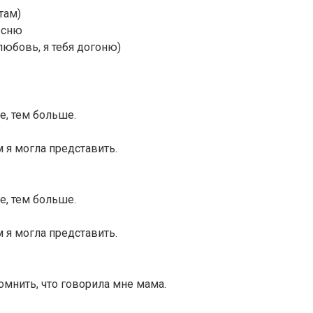
там)
есню
юбовь, я тебя догоню)
е, тем больше.
м я могла представить.
е, тем больше.
м я могла представить.
помнить, что говорила мне мама.