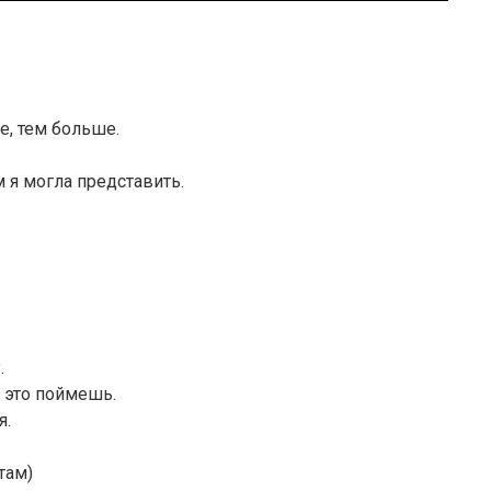
е, тем больше.
м я могла представить.
.
 это поймешь.
я.
там)