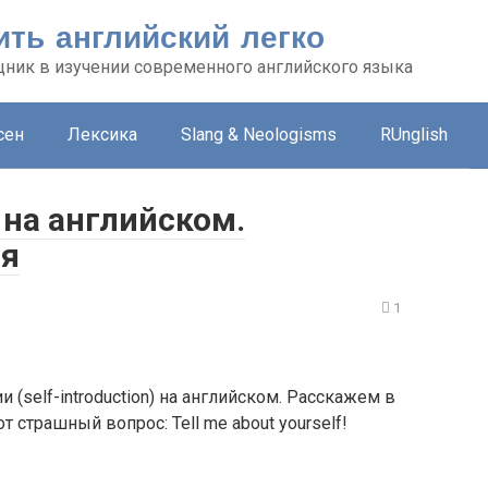
ть английский легко
ник в изучении современного английского языка
сен
Лексика
Slang & Neologisms
RUnglish
 на английском.
ия
1
(self-introduction) на английском. Расскажем в
т страшный вопрос: Tell me about yourself!