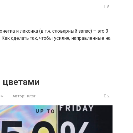
8
етиа и лексика (в т.ч. словарный запас) – это 3
. Как сделать так, чтобы усилия, направленные на
 цветами
ом
Автор:
Tutor
2