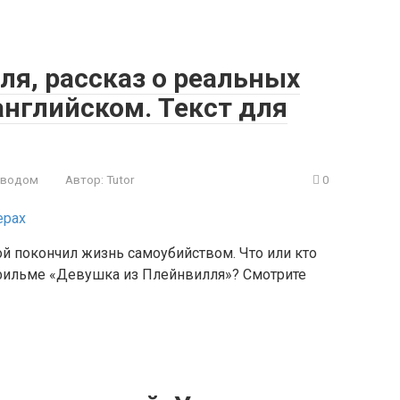
я, рассказ о реальных
английском. Текст для
еводом
Автор:
Tutor
0
ой покончил жизнь самоубийством. Что или кто
 фильме «Девушка из Плейнвилля»? Смотрите