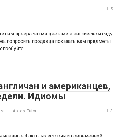
5
ититься прекрасными цветами в английском саду,
она, попросить продавца показать вам предметы
Попробуйте…
англичан и американцев,
едели. Идиомы
ом
Автор:
Tutor
3
ожиданные факты из истории и современной