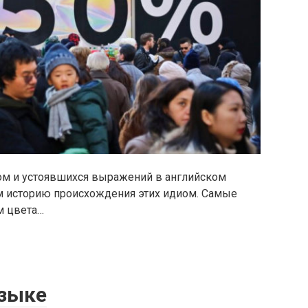
ом и устоявшихся выражений в английском
им историю происхождения этих идиом. Самые
м цвета…
языке