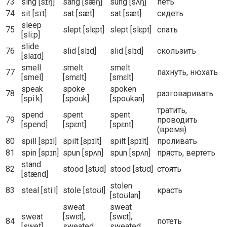
73
sing [sɪŋ]
sang [sæŋ]
sung [sʌŋ]
петь
74
sit [sɪt]
sat [sæt]
sat [sæt]
сидеть
sleep
75
slept [slɛpt]
slept [slɛpt]
спать
[sli:p]
slide
76
slid [slɪd]
slid [slɪd]
скользить
[slaɪd]
smell
smelt
smelt
77
пахнуть, нюхать
[smel]
[smɛlt]
[smɛlt]
speak
spoke
spoken
78
разговаривать
[spi:k]
[spoʊk]
[spoʊkən]
тратить,
spend
spent
spent
79
проводить
[spend]
[spɛnt]
[spɛnt]
(время)
80
spill [spɪl]
spilt [spɪlt]
spilt [spɪlt]
проливать
81
spin [spɪn]
spun [spʌn]
spun [spʌn]
прясть, вертеть
stand
82
stood [stʊd]
stood [stʊd]
стоять
[stænd]
stolen
83
steal [sti:l]
stole [stoʊl]
красть
[stoʊlən]
sweat
sweat
sweat
[swɛt],
[swɛt],
84
потеть
[swet]
sweated
sweated