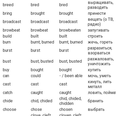
выращивать,
breed
bred
bred
разводить
bring
brought
brought
принести
вещать (о ТВ,
broadcast
broadcast
broadcast
радио)
browbeat
browbeat
browbeaten
запугивать
build
built
built
строить
burn
burnt, burned
burnt, burned
жечь, гореть
разразиться,
burst
burst
burst
взорваться
разжаловать,
bust
bust, busted
bust, busted
уничтожить
buy
bought
bought
купить
can
could
- / been able
мочь, уметь
кинуть, лить
cast
cast
cast
металл
catch
caught
caught
ловить, пойма
chid, chided,
chide
chid, chided
бранить
chidden
choose
chose
chosen
выбрать
clove, cleft,
cloven, cleft,