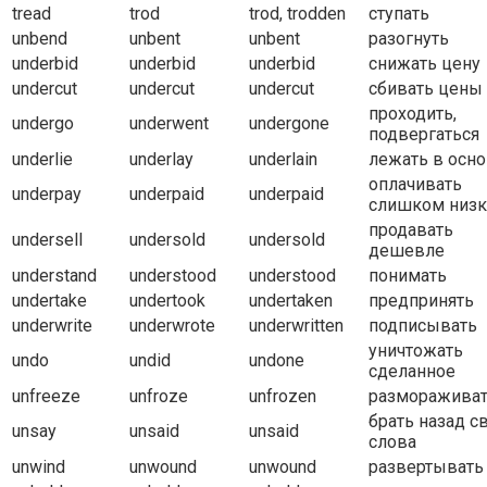
tread
trod
trod, trodden
ступать
unbend
unbent
unbent
разогнуть
underbid
underbid
underbid
снижать цену
undercut
undercut
undercut
сбивать цены
проходить,
undergo
underwent
undergone
подвергаться
underlie
underlay
underlain
лежать в осн
оплачивать
underpay
underpaid
underpaid
слишком низк
продавать
undersell
undersold
undersold
дешевле
understand
understood
understood
понимать
undertake
undertook
undertaken
предпринять
underwrite
underwrote
underwritten
подписывать
уничтожать
undo
undid
undone
сделанное
unfreeze
unfroze
unfrozen
разморажива
брать назад с
unsay
unsaid
unsaid
слова
unwind
unwound
unwound
развертывать