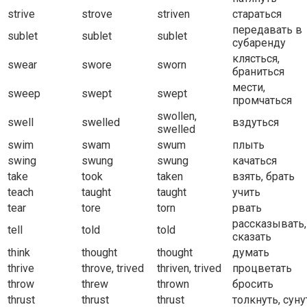
strive
strove
striven
стараться
передавать в
sublet
sublet
sublet
субаренду
клясться,
swear
swore
sworn
браниться
мести,
sweep
swept
swept
промчаться
swollen,
swell
swelled
вздуться
swelled
swim
swam
swum
плыть
swing
swung
swung
качаться
take
took
taken
взять, брать
teach
taught
taught
учить
tear
tore
torn
рвать
рассказывать,
tell
told
told
сказать
think
thought
thought
думать
thrive
throve, trived
thriven, trived
процветать
throw
threw
thrown
бросить
thrust
thrust
thrust
толкнуть, суну