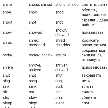
shine
shone, shined
shone, shined
светить, сиять
обувать,
shoe
shod
shod
подковывать
стрелять, дав
shoot
shot
shot
побеги
shown,
show
showed
показывать
showed
shred,
shred,
кромсать,
shred
shredded
shredded
расползаться
сокращаться,
shrink
shrank, shrunk
shrunk
сжиматься,
отпрянуть
shrove,
shriven,
shrive
исповедовать
shrived
shrived
shut
shut
shut
закрывать
sing
sang
sung
петь
sink
sank
sunk
тонуть
sit
sat
sat
сидеть
slay
slew
slain
убивать
sleep
slept
slept
спать