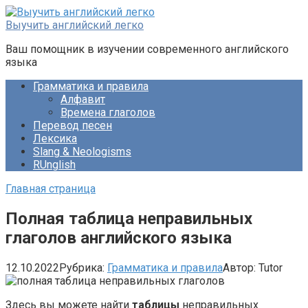
Перейти
к
Выучить английский легко
контенту
Ваш помощник в изучении современного английского
языка
Грамматика и правила
Алфавит
Времена глаголов
Перевод песен
Лексика
Slang & Neologisms
RUnglish
Главная страница
Полная таблица неправильных
глаголов английского языка
12.10.2022
Рубрика:
Грамматика и правила
Автор:
Tutor
Здесь вы можете найти
таблицы
неправильных