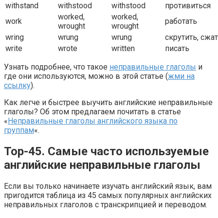
withstand
withstood
withstood
противиться
worked,
worked,
work
работать
wrought
wrought
wring
wrung
wrung
скрутить, сжа
write
wrote
written
писать
Узнать подробнее, что такое
неправильные глаголы
и
где они используются, можно в этой статье (
жми на
ссылку
).
Как легче и быстрее выучить английские неправильные
глаголы? Об этом предлагаем почитать в статье
«
Неправильные глаголы английского языка по
группам
«.
Top-45. Самые часто используемые
английские неправильные глаголы
Если вы только начинаете изучать английский язык, вам
пригодится таблица из 45 самых популярных английских
неправильных глаголов с транскрипцией и переводом.