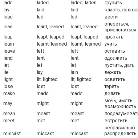
lade
laded
laded, laden
грузить
lay
laid
laid
класть, полож
lead
led
led
вести
опереться,
lean
leant, leaned
leant, leaned
прислониться
leap
leapt, leaped
leapt, leaped
прыгать
learn
learnt, learned
learnt, learned
учить
leave
left
left
оставить
lend
lent
lent
одолжить
let
let
let
пустить, дать
lie
lay
lain
лежать
light
lit, lighted
lit, lighted
осветить
lose
lost
lost
терять
make
made
made
делать
мочь, иметь
may
might
might
возможность
mean
meant
meant
подразумеват
meet
met
met
встретить
неправильно
miscast
miscast
miscast
распределять