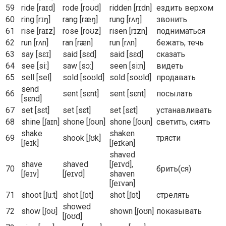
59
ride [raɪd]
rode [roʊd]
ridden [rɪdn]
ездить верхом
60
ring [rɪŋ]
rang [ræŋ]
rung [rʌŋ]
звонить
61
rise [raɪz]
rose [roʊz]
risen [rɪzn]
подниматься
62
run [rʌn]
ran [ræn]
run [rʌn]
бежать, течь
63
say [sɛɪ]
said [sɛd]
said [sɛd]
сказать
64
see [si:]
saw [sɔ:]
seen [si:n]
видеть
65
sell [sel]
sold [soʊld]
sold [soʊld]
продавать
send
66
sent [sɛnt]
sent [sɛnt]
посылать
[sɛnd]
67
set [sɛt]
set [sɛt]
set [sɛt]
устанавливать
68
shine [ʃaɪn]
shone [ʃoʊn]
shone [ʃoʊn]
светить, сиять
shake
shaken
69
shook [ʃʊk]
трясти
[ʃeɪk]
[ʃeɪkən]
shaved
shave
shaved
[ʃeɪvd],
70
брить(ся)
[ʃeɪv]
[ʃeɪvd]
shaven
[ʃeɪvən]
71
shoot [ʃu:t]
shot [ʃɒt]
shot [ʃɒt]
стрелять
showed
72
show [ʃoʊ]
shown [ʃoʊn]
показывать
[ʃoʊd]