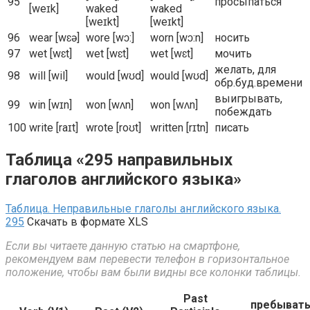
95
просыпаться
[weɪk]
waked
waked
[weɪkt]
[weɪkt]
96
wear [wɛə]
wore [wɔ:]
worn [wɔ:n]
носить
97
wet [wɛt]
wet [wɛt]
wet [wɛt]
мочить
желать, для
98
will [wil]
would [wʊd]
would [wʊd]
обр.буд.времени
выигрывать,
99
win [wɪn]
won [wʌn]
won [wʌn]
побеждать
100
write [raɪt]
wrote [roʊt]
written [rɪtn]
писать
Таблица «295 направильных
глаголов английского языка»
Таблица. Неправильные глаголы английского языка.
295
Скачать в формате XLS
Если вы читаете данную статью на смартфоне,
рекомендуем вам перевести телефон в горизонтальное
положение, чтобы вам были видны все колонки таблицы.
Past
пребывать