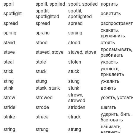
spoil
spoilt, spoiled
spoilt, spoiled
портить
spotlit,
spotlit,
spotlight
осветить
spotlighted
spotlighted
spread
spread
spread
распространят
скакать,
spring
sprang
sprung
пружинить
stand
stood
stood
стоять
проламывать,
stave
staved, stove
staved, stove
разбивать
steal
stole
stolen
украсть
уколоть,
stick
stuck
stuck
приклеить
sting
stung
stung
ужалить
stink
stank, stunk
stunk
вонять
strewn,
strew
strewed
усеять, устлат
strewed
stride
strode
stridden
шагать
ударить, бить,
strike
struck
struck
бастовать
нанизать,
string
strung
strung
натянуть