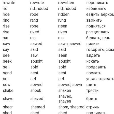
rewrite
rewrote
rewritten
переписать
rid
rid, ridded
rid, ridded
избавлять
ride
rode
ridden
ездить верхо
ring
rang
rung
звонить
rise
rose
risen
подняться
rive
rived
riven
расщеплять
run
ran
run
бежать, течь
saw
sawed
sawn, sawed
пилить
say
said
said
говорить, ска
see
saw
seen
видеть
seek
sought
sought
искать
sell
sold
sold
продавать
send
sent
sent
послать
set
set
set
устанавливат
sew
sewed
sewed, sewn
шить
shake
shook
shaken
трясти
shaved,
shave
shaved
брить
shaven
shear
sheared
shorn, sheared
стричь
shed
shed
shed
проливать