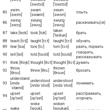
[swɛtɪd]
['swɛtɪd]
swim
swam
swum
85
плыть
[swɪm]
[swæm]
[swʌm]
swing
swung
swung
86
раскачивать(ся)
[swɪŋ]
[swʌŋ]
[swʌŋ]
taken
87
take [teɪk]
took [tʊk]
брать
['teɪkən]
88
teach [ti:tʃ]
taught [tɔ:t]
taught [tɔ:t]
обучать
89
tear [tɛə]
tore [tɔ:]
torn [tɔ:n]
рвать, порвать
говорить,
90
tell [tel]
told [toʊld]
told [toʊld]
рассказывать
91
think [θɪŋk]
thought [θɔ:t]
thought [θɔ:t]
думать
throw
thrown
92
threw [θru:]
бросать
[θroʊ]
[θroʊn]
understand
understood
understood
93
[ʌndə
понимать
[ʌndəˈstʊd]
[ʌndəˈstʊd]
ˈstænd]
upset
upset
upset
расстраивать,
94
[ʌp'set]
[ʌp'set]
[ʌp'set]
огорчать
woke
woken
wake
[woʊk],
[woʊkən],