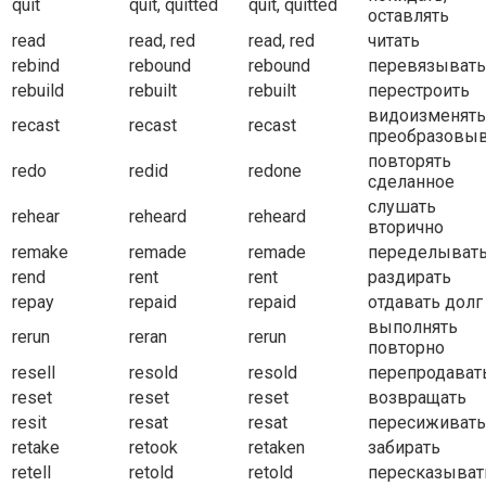
quit
quit, quitted
quit, quitted
оставлять
read
read, red
read, red
читать
rebind
rebound
rebound
перевязывать
rebuild
rebuilt
rebuilt
перестроить
видоизменять
recast
recast
recast
преобразовыв
повторять
redo
redid
redone
сделанное
слушать
rehear
reheard
reheard
вторично
remake
remade
remade
переделыват
rend
rent
rent
раздирать
repay
repaid
repaid
отдавать долг
выполнять
rerun
reran
rerun
повторно
resell
resold
resold
перепродават
reset
reset
reset
возвращать
resit
resat
resat
пересиживать
retake
retook
retaken
забирать
retell
retold
retold
пересказыват