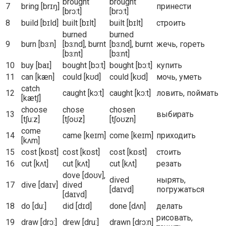
brought
brought
7
bring [brɪŋ]
принести
[brɔ:t]
[brɔ:t]
8
build [bɪld]
built [bɪlt]
built [bɪlt]
строить
burned
burned
9
burn [bɜ:n]
[bɜ:nd], burnt
[bɜ:nd], burnt
жечь, гореть
[bɜ:nt]
[bɜ:nt]
10
buy [baɪ]
bought [bɔ:t]
bought [bɔ:t]
купить
11
can [kæn]
could [kʊd]
could [kʊd]
мочь, уметь
catch
12
caught [kɔ:t]
caught [kɔ:t]
ловить, поймать
[kætʃ]
choose
chose
chosen
13
выбирать
[tʃu:z]
[tʃoʊz]
[tʃoʊzn]
come
14
came [keɪm]
come [keɪm]
приходить
[kʌm]
15
cost [kɒst]
cost [kɒst]
cost [kɒst]
стоить
16
cut [kʌt]
cut [kʌt]
cut [kʌt]
резать
dove [doʊv],
dived
нырять,
17
dive [daɪv]
dived
[daɪvd]
погружаться
[daɪvd]
18
do [du:]
did [dɪd]
done [dʌn]
делать
рисовать,
19
draw [drɔ:]
drew [dru:]
drawn [drɔ:n]