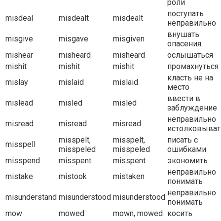
роли
поступать
misdeal
misdealt
misdealt
неправильно
внушать
misgive
misgave
misgiven
опасения
mishear
misheard
misheard
ослышаться
mishit
mishit
mishit
промахнуться
класть не на
mislay
mislaid
mislaid
место
ввести в
mislead
misled
misled
заблуждение
неправильно
misread
misread
misread
истолковыват
misspelt,
misspelt,
писать с
misspell
misspeled
misspeled
ошибками
misspend
misspent
misspent
экономить
неправильно
mistake
mistook
mistaken
понимать
неправильно
misunderstand
misunderstood
misunderstood
понимать
mow
mowed
mown, mowed
косить