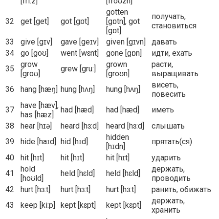
[fri:z]
[froʊzn]
gotten
получать,
32
get [get]
got [gɒt]
[gɒtn], got
становиться
[gɒt]
33
give [gɪv]
gave [geɪv]
given [gɪvn]
давать
34
go [goʊ]
went [wɛnt]
gone [ɡɒn]
идти, ехать
grow
grown
расти,
35
grew [gru:]
[groʊ]
[groʊn]
выращивать
висеть,
36
hang [hæŋ]
hung [hʌŋ]
hung [hʌŋ]
повесить
have [hæv],
37
had [hæd]
had [hæd]
иметь
has [hæz]
38
hear [hɪə]
heard [hɜ:d]
heard [hɜ:d]
слышать
hidden
39
hide [haɪd]
hid [hɪd]
прятать(ся)
[hɪdn]
40
hit [hɪt]
hit [hɪt]
hit [hɪt]
ударить
hold
держать,
41
held [hɛld]
held [hɛld]
[hoʊld]
проводить
42
hurt [hɜ:t]
hurt [hɜ:t]
hurt [hɜ:t]
ранить, обижать
держать,
43
keep [ki:p]
kept [kɛpt]
kept [kɛpt]
хранить