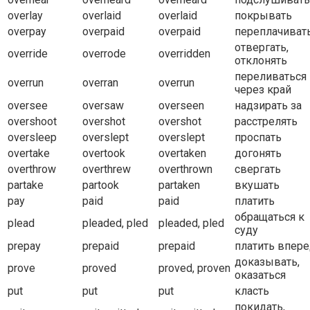
overlay
overlaid
overlaid
покрывать
overpay
overpaid
overpaid
переплачиват
отвергать,
override
overrode
overridden
отклонять
переливаться
overrun
overran
overrun
через край
oversee
oversaw
overseen
надзирать за
overshoot
overshot
overshot
расстрелять
oversleep
overslept
overslept
проспать
overtake
overtook
overtaken
догонять
overthrow
overthrew
overthrown
свергать
partake
partook
partaken
вкушать
pay
paid
paid
платить
обращаться к
plead
pleaded, pled
pleaded, pled
суду
prepay
prepaid
prepaid
платить впер
доказывать,
prove
proved
proved, proven
оказаться
put
put
put
класть
покидать,