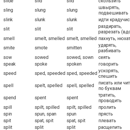
slide
slid
slid
скользить
швырять,
sling
slung
slung
подвешивать
slink
slunk
slunk
идти крадучис
раздирать,
slit
slit
slit
разрезать (вд
smell
smelt, smelled
smelt, smelled
пахнуть, нюха
ударять,
smite
smote
smitten
разбивать
sow
sowed
sowed, sown
сеять
speak
spoke
spoken
говорить
ускорять,
speed
sped, speeded
sped, speeded
спешить
писать или чи
spell
spelt, spelled
spell, spelled
по буквам
тратить,
spend
spent
spent
проводить
spill
spilt, spilled
spilt, spilled
пролить
spin
spun, span
spun
прясть
spit
spat, spit
spat, spit
плевать
split
split
split
расщепить