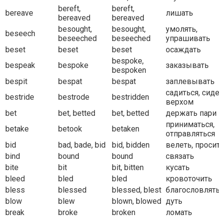
bereft,
bereft,
bereave
лишать
bereaved
bereaved
besought,
besought,
умолять,
beseech
beseeched
beseeched
упрашивать
beset
beset
beset
осаждать
bespoke,
bespeak
bespoke
заказывать
bespoken
bespit
bespat
bespat
заплевывать
садиться, сид
bestride
bestrode
bestridden
верхом
bet
bet, betted
bet, betted
держать пари
приниматься,
betake
betook
betaken
отправляться
bid
bad, bade, bid
bid, bidden
велеть, проси
bind
bound
bound
связать
bite
bit
bit, bitten
кусать
bleed
bled
bled
кровоточить
bless
blessed
blessed, blest
благословлят
blow
blew
blown, blowed
дуть
break
broke
broken
ломать