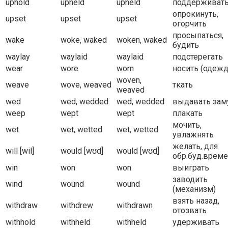
uphold
upheld
upheld
поддерживат
опрокинуть,
upset
upset
upset
огорчить
просыпаться,
wake
woke, waked
woken, waked
будить
waylay
waylaid
waylaid
подстерегать
wear
wore
worn
носить (одежд
woven,
weave
wove, weaved
ткать
weaved
wed
wed, wedded
wed, wedded
выдавать за
weep
wept
wept
плакать
мочить,
wet
wet, wetted
wet, wetted
увлажнять
желать, для
will [wil]
would [wʊd]
would [wʊd]
обр.буд.врем
win
won
won
выиграть
заводить
wind
wound
wound
(механизм)
взять назад,
withdraw
withdrew
withdrawn
отозвать
withhold
withheld
withheld
удерживать