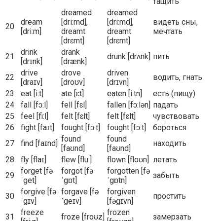
тащить
dreamed
dreamed
dream
[dri:md],
[dri:md],
видеть сны,
20
[dri:m]
dreamt
dreamt
мечтать
[drɛmt]
[drɛmt]
drink
drank
21
drunk [drʌnk]
пить
[drɪnk]
[drænk]
drive
drove
driven
22
водить, гнать
[draɪv]
[droʊv]
[drɪvn]
23
eat [i:t]
ate [ɛt]
eaten [i:tn]
есть (пищу)
24
fall [fɔ:l]
fell [fɛl]
fallen [fɔ:lən]
падать
25
feel [fi:l]
felt [fɛlt]
felt [fɛlt]
чувствовать
26
fight [faɪt]
fought [fɔ:t]
fought [fɔ:t]
бороться
found
found
27
find [faɪnd]
находить
[faʊnd]
[faʊnd]
28
fly [flaɪ]
flew [flu:]
flown [floʊn]
летать
forget [fə
forgot [fə
forgotten [fə
29
забыть
ˈget]
ˈgɒt]
ˈgɒtn]
forgive [fə
forgave [fə
forgiven
30
простить
ˈgɪv]
ˈgeɪv]
[fəgɪvn]
freeze
frozen
31
froze [froʊz]
замерзать