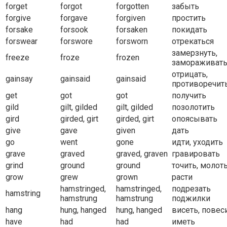
forget
forgot
forgotten
забыть
forgive
forgave
forgiven
простить
forsake
forsook
forsaken
покидать
forswear
forswore
forsworn
отрекаться
замерзнуть,
freeze
froze
frozen
замораживат
отрицать,
gainsay
gainsaid
gainsaid
противоречит
get
got
got
получить
gild
gilt, gilded
gilt, gilded
позолотить
gird
girded, girt
girded, girt
опоясывать
give
gave
given
дать
go
went
gone
идти, уходить
grave
graved
graved, graven
гравировать
grind
ground
ground
точить, молот
grow
grew
grown
расти
hamstringed,
hamstringed,
подрезать
hamstring
hamstrung
hamstrung
поджилки
hang
hung, hanged
hung, hanged
висеть, повес
have
had
had
иметь