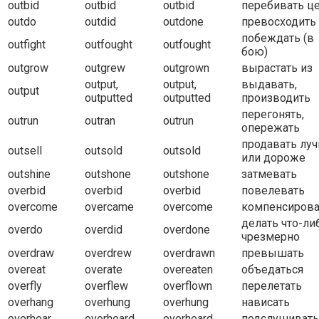
outbid
outbid
outbid
перебивать ц
outdo
outdid
outdone
превосходить
побеждать (в
outfight
outfought
outfought
бою)
outgrow
outgrew
outgrown
вырастать из
output,
output,
выдавать,
output
outputted
outputted
производить
перегонять,
outrun
outran
outrun
опережать
продавать лу
outsell
outsold
outsold
или дороже
outshine
outshone
outshone
затмевать
overbid
overbid
overbid
повелевать
overcome
overcame
overcome
компенсирова
делать что-ли
overdo
overdid
overdone
чрезмерно
overdraw
overdrew
overdrawn
превышать
overeat
overate
overeaten
объедаться
overfly
overflew
overflown
перелетать
overhang
overhung
overhung
нависать
overhear
overheard
overheard
подслушивать