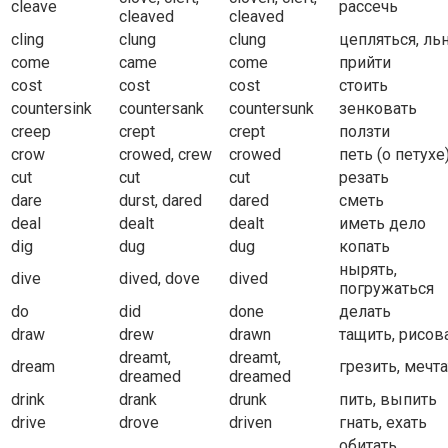
cleave
рассечь
cleaved
cleaved
cling
clung
clung
цепляться, ль
come
came
come
прийти
cost
cost
cost
стоить
countersink
countersank
countersunk
зенковать
creep
crept
crept
ползти
crow
crowed, crew
crowed
петь (о петухе
cut
cut
cut
резать
dare
durst, dared
dared
сметь
deal
dealt
dealt
иметь дело
dig
dug
dug
копать
нырять,
dive
dived, dove
dived
погружаться
do
did
done
делать
draw
drew
drawn
тащить, рисов
dreamt,
dreamt,
dream
грезить, мечт
dreamed
dreamed
drink
drank
drunk
пить, выпить
drive
drove
driven
гнать, ехать
обитать,