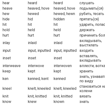
hear
heard
heard
слушать
heave
heaved, hove
heaved, hove
подымать(ся)
hew
hewed
hewed, hewn
рубить, тесать
hide
hid
hidden
прятать(ся)
hit
hit
hit
ударить, попа
hold
held
held
держать
hurt
hurt
hurt
причинить бо
вкладывать,
inlay
inlaid
inlaid
выстилать
input
input, inputted
input, inputted
входить
вставлять,
inset
inset
inset
вкладывать
interweave
interwove
interwoven
вплести, вотк
keep
kept
kept
хранить
знать, узнават
ken
kenned, kent
kenned
по виду
становиться н
kneel
knelt, kneeled
knelt, kneeled
колени
knit
knit, knitted
knit, knitted
вязать
know
knew
known
знать