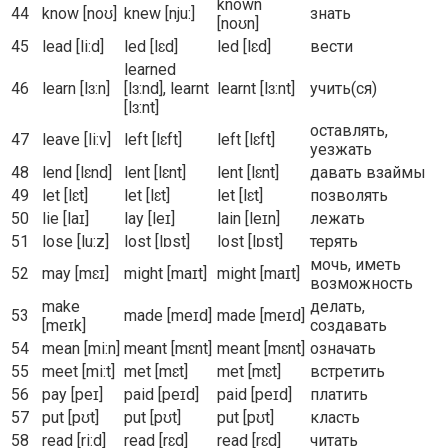
known
44
know [noʊ]
knew [nju:]
знать
[noʊn]
45
lead [li:d]
led [lɛd]
led [lɛd]
вести
learned
46
learn [lɜ:n]
[lɜ:nd], learnt
learnt [lɜ:nt]
учить(ся)
[lɜ:nt]
оставлять,
47
leave [li:v]
left [lɛft]
left [lɛft]
уезжать
48
lend [lɛnd]
lent [lɛnt]
lent [lɛnt]
давать взаймы
49
let [lɛt]
let [lɛt]
let [lɛt]
позволять
50
lie [laɪ]
lay [leɪ]
lain [leɪn]
лежать
51
lose [lu:z]
lost [lɒst]
lost [lɒst]
терять
мочь, иметь
52
may [mɛɪ]
might [maɪt]
might [maɪt]
возможность
make
делать,
53
made [meɪd]
made [meɪd]
[meɪk]
создавать
54
mean [mi:n]
meant [mɛnt]
meant [mɛnt]
означать
55
meet [mi:t]
met [mɛt]
met [mɛt]
встретить
56
pay [peɪ]
paid [peɪd]
paid [peɪd]
платить
57
put [pʊt]
put [pʊt]
put [pʊt]
класть
58
read [ri:d]
read [rɛd]
read [rɛd]
читать