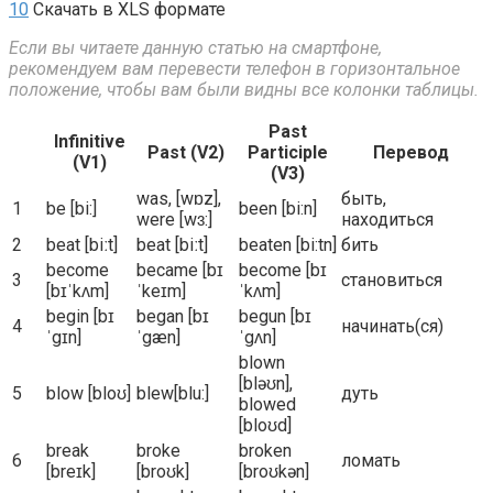
10
Скачать в XLS формате
Если вы читаете данную статью на смартфоне,
рекомендуем вам перевести телефон в горизонтальное
положение, чтобы вам были видны все колонки таблицы.
Past
Infinitive
Past (V2)
Participle
Перевод
(V1)
(V3)
was, [wɒz],
быть,
1
be [bi:]
been [bi:n]
were [wɜ:]
находиться
2
beat [biːt]
beat [biːt]
beaten [bi:tn]
бить
become
became [bɪ
become [bɪ
3
становиться
[bɪˈkʌm]
ˈkeɪm]
ˈkʌm]
begin [bɪ
began [bɪ
begun [bɪ
4
начинать(ся)
ˈgɪn]
ˈgæn]
ˈgʌn]
blown
[bləʊn],
5
blow [bloʊ]
blew[blu:]
дуть
blowed
[bloʊd]
break
broke
broken
6
ломать
[breɪk]
[broʊk]
[broʊkən]