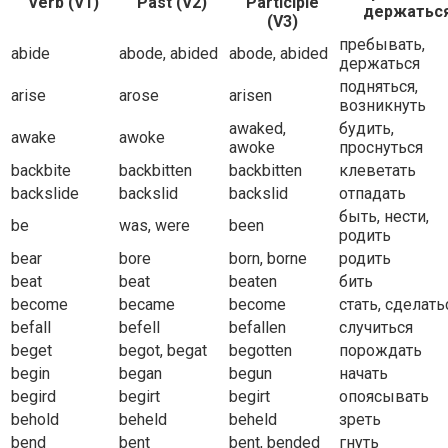
Verb (V1)
Past (V2)
Participle
держатьс
(V3)
пребывать,
abide
abode, abided
abode, abided
держаться
подняться,
arise
arose
arisen
возникнуть
awaked,
будить,
awake
awoke
awoke
проснуться
backbite
backbitten
backbitten
клеветать
backslide
backslid
backslid
отпадать
быть, нести,
be
was, were
been
родить
bear
bore
born, borne
родить
beat
beat
beaten
бить
become
became
become
стать, сделать
befall
befell
befallen
случиться
beget
begot, begat
begotten
порождать
begin
began
begun
начать
begird
begirt
begirt
опоясывать
behold
beheld
beheld
зреть
bend
bent
bent, bended
гнуть