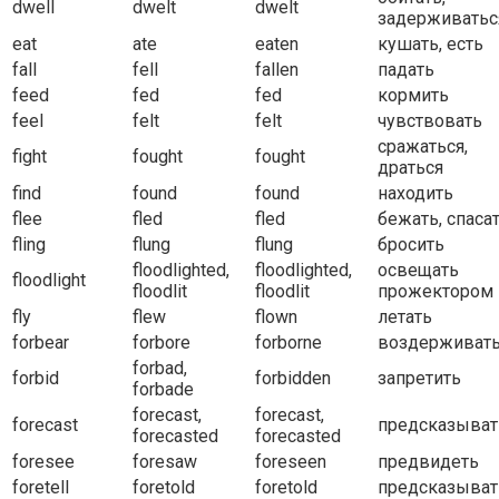
dwell
dwelt
dwelt
задерживатьс
eat
ate
eaten
кушать, есть
fall
fell
fallen
падать
feed
fed
fed
кормить
feel
felt
felt
чувствовать
сражаться,
fight
fought
fought
драться
find
found
found
находить
flee
fled
fled
бежать, спаса
fling
flung
flung
бросить
floodlighted,
floodlighted,
освещать
floodlight
floodlit
floodlit
прожектором
fly
flew
flown
летать
forbear
forbore
forborne
воздерживать
forbad,
forbid
forbidden
запретить
forbade
forecast,
forecast,
forecast
предсказыват
forecasted
forecasted
foresee
foresaw
foreseen
предвидеть
foretell
foretold
foretold
предсказыват