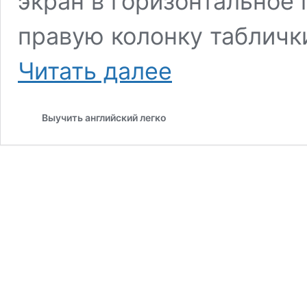
экран в горизонтальное 
правую колонку таблички
Falling
Читать далее
in
Reverse
—
Выучить английский легко
Zombified.
Перевод
песни
на
русский
язык