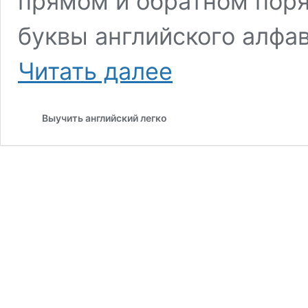
прямом и обратном поря
буквы английского алфав
Английский
Читать далее
алфавит
без
пробелов
Выучить английский легко
и
другие
варианты
написания
алфавита